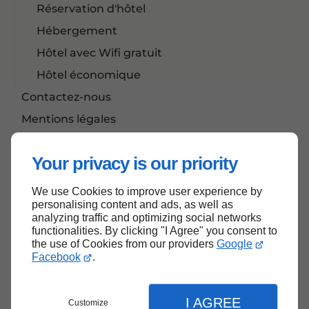
Réservation d'hôtel
Hébergement
Hôtel avec Wifi gratuit
Hôtel économique
Contactez-nous
Mentions légales
Plan du site
Your privacy is our priority
We use Cookies to improve user experience by
Haut de page
personalising content and ads, as well as
analyzing traffic and optimizing social networks
functionalities. By clicking "I Agree" you consent to
the use of Cookies from our providers
Google
Facebook
.
I AGREE
Customize